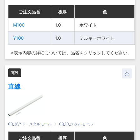
ご注文品番
ご注文品番
ご注文品番
ご注文品番
板厚
板厚
板厚
板厚
色
色
色
色
M100
M100
1.0
1.0
ホ
ホ
ホワイト
ホワイト
ワ
ワ
M100
M100
1.0
1.0
Y100
Y100
1.0
1.0
イ
イ
ミルキーホワイト
ミルキーホワイト
ト
ト
※表示内容の詳細については、
品名をクリックしてください。
ミ
ミ
ル
ル
キ
キ
電設
ー
ー
Y100
Y100
1.0
1.0
ホ
ホ
直線
ワ
ワ
イ
イ
ト
ト
09_ダクト・メタルモール
09_10_メタルモール
ご注文品番
ご注文品番
ご注文品番
ご注文品番
板厚
板厚
板厚
板厚
色
色
色
色