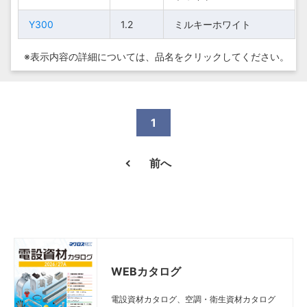
ワ
ワ
M300
M300
1.2
1.2
Y300
Y300
1.2
1.2
イ
イ
ミルキーホワイト
ミルキーホワイト
ト
ト
※表示内容の詳細については、
品名をクリックしてください。
ミ
ミ
ル
ル
キ
キ
ー
ー
Y300
Y300
1.2
1.2
1
ホ
ホ
ワ
ワ
イ
イ
前へ
ト
ト
WEBカタログ
電設資材カタログ、空調・衛生資材カタログ