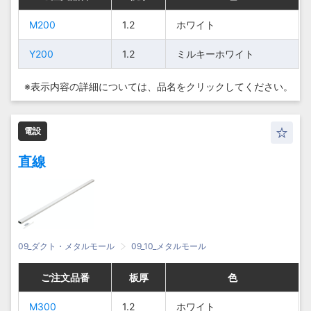
M200
M200
1.2
1.2
ホ
ホ
ホワイト
ホワイト
ワ
ワ
M200
M200
1.2
1.2
Y200
Y200
1.2
1.2
イ
イ
ミルキーホワイト
ミルキーホワイト
ト
ト
※表示内容の詳細については、
品名をクリックしてください。
ミ
ミ
ル
ル
キ
キ
電設
ー
ー
Y200
Y200
1.2
1.2
ホ
ホ
直線
ワ
ワ
イ
イ
ト
ト
09_ダクト・メタルモール
09_10_メタルモール
ご注文品番
ご注文品番
ご注文品番
ご注文品番
板厚
板厚
板厚
板厚
色
色
色
色
M300
M300
1.2
1.2
ホ
ホ
ホワイト
ホワイト