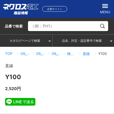
企業サイトへ
MENU
品番
で検索
カタログページで検索
品名、評定・認定番号で検索
TOP
09_ダクト・メタルモール
09_10_メタルモール
09_10_01_直線
検索結果一覧
直線
Y100
直線
Y100
2,520円