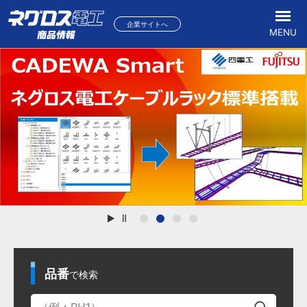
企業サイトへ
MENU
再生
停止
品番
で検索