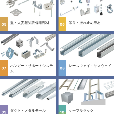
盤・火災報知設備用部材
吊り・振れ止め部材
05
06
ハンガー・サポートシステ
レースウェイ・サスウェイ
07
08
ム
ダクト・メタルモール
ケーブルラック
09
10