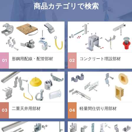
商品カテゴリで検索
形鋼用配線・配管部材
コンクリート埋設部材
01
02
二重天井用部材
軽量間仕切り用部材
03
04