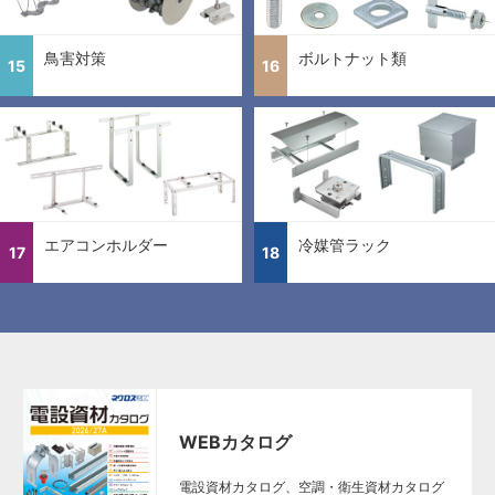
鳥害対策
ボルトナット類
15
16
エアコンホルダー
冷媒管ラック
17
18
WEBカタログ
電設資材カタログ、空調・衛生資材カタログ