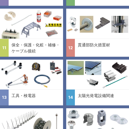
保全・保護・化粧・補修・
貫通部防火措置材
11
12
ケーブル接続
工具・検電器
太陽光発電設備関連
13
14