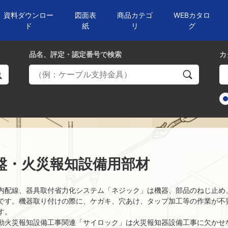
資料ダウンロー
図面表
商品カテゴ
WEBカタロ
ド
紙
リ
グ
品名、評定・認定番号
で検索
カ
盤・火災報知設備用部材
内配線、器具取付省力化システム「ネジック」は機器、部品のねじ止め
です。機器取り付けの際に、ケガキ、穴あけ、タップ加工等の作業が不
す。
動火災報知設備工事関連「サイロック」は火災報知器設備工事に欠かせ