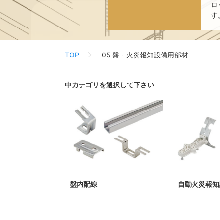
ロ
す
TOP
05 盤・火災報知設備用部材
中カテゴリを選択して下さい
盤内配線
自動火災報知