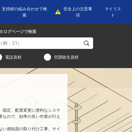
支持材の組み合わせで検
安全上の注意事
マイリス
索
項
ト
タログページ
で検索
電設資材
空調衛生資材
、固定、配置変更に便利なシステ
要なので、効率の良い作業が行え
ない感知器の取り付け工事。サイ