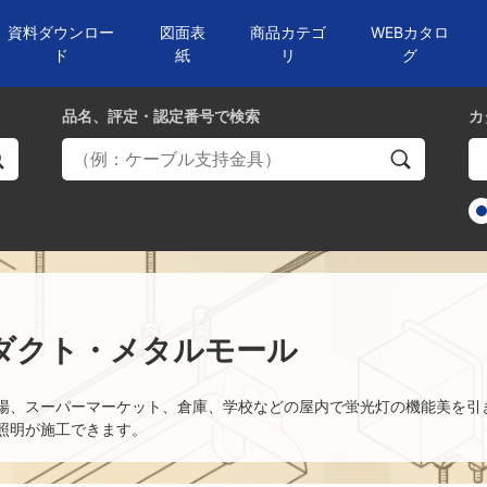
資料ダウンロー
図面表
商品カテゴ
WEBカタロ
ド
紙
リ
グ
品名、評定・認定番号
で検索
カ
ダクト・メタルモール
場、スーパーマーケット、倉庫、学校などの屋内で蛍光灯の機能美を引
照明が施工できます。