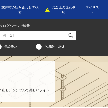
支持材の組み合わせで検
安全上の注意事
マイリス
索
項
ト
タログページ
で検索
電設資材
空調衛生資材
き出し、シンプルで美しいライン