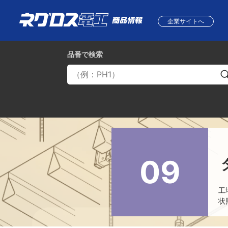
企業サイトへ
品番
で検索
09
工
状