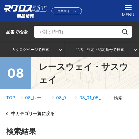
企業サイトへ
MENU
品番
で検索
カタログページで検索
品名、評定・認定番号で検索
レースウェイ・サスウ
08
ェイ
TOP
08_レースウェイ・サスウェイ
08_01_レースウェイ
08_01_05_コンセントボックス関連
検索結果一覧
中カテゴリ一覧に戻る
検索結果