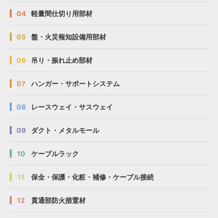
04
軽量間仕切り用部材
05
盤・火災報知設備用部材
06
吊り・振れ止め部材
07
ハンガー・サポートシステム
08
レースウェイ・サスウェイ
09
ダクト・メタルモール
10
ケーブルラック
11
保全・保護・化粧・補修・ケーブル接続
12
貫通部防火措置材