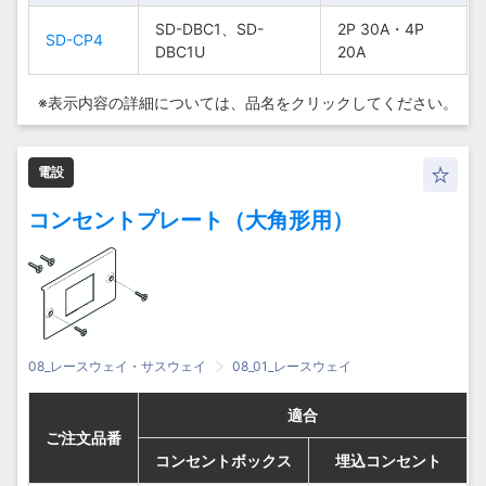
SD-DBC1、SD-
SD-DBC1、SD-
SD-DBC1、SD-
SD-DBC1、SD-
2P 30A・4P
2P 30A・4P
2P 30A・4P
2P 30A・4P
SD-CP4
SD-CP4
SD-CP4
SD-CP4
DBC1U
DBC1U
DBC1U
DBC1U
20A
20A
20A
20A
※表示内容の詳細については、
品名をクリックしてください。
電設
コンセントプレート（大角形用）
08_レースウェイ・サスウェイ
08_01_レースウェイ
適合
適合
適合
適合
ご注文品番
ご注文品番
ご注文品番
ご注文品番
コンセントボックス
コンセントボックス
コンセントボックス
コンセントボックス
埋込コンセント
埋込コンセント
埋込コンセント
埋込コンセント