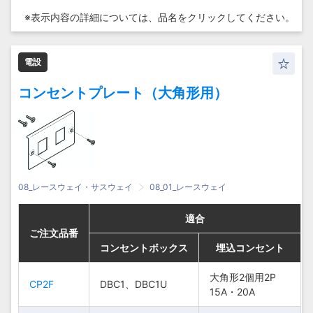
※表示内容の詳細については、
品名をクリックしてください。
電設
コンセントプレート（大角形用）
08_レースウェイ・サスウェイ
08_01_レースウェイ
適合
適合
適合
適合
ご注文品番
ご注文品番
ご注文品番
ご注文品番
コンセントボックス
コンセントボックス
コンセントボックス
コンセントボックス
埋込コンセント
埋込コンセント
埋込コンセント
埋込コンセント
大角形2個用2P
大角形2個用2P
大角形2個用2P
大角形2個用2P
CP2F
CP2F
CP2F
CP2F
DBC1、DBC1U
DBC1、DBC1U
DBC1、DBC1U
DBC1、DBC1U
15A・20A
15A・20A
15A・20A
15A・20A