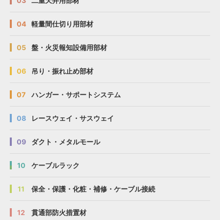
03
二重天井用部材
04
軽量間仕切り用部材
05
盤・火災報知設備用部材
06
吊り・振れ止め部材
07
ハンガー・サポートシステム
08
レースウェイ・サスウェイ
09
ダクト・メタルモール
10
ケーブルラック
11
保全・保護・化粧・補修・ケーブル接続
12
貫通部防火措置材