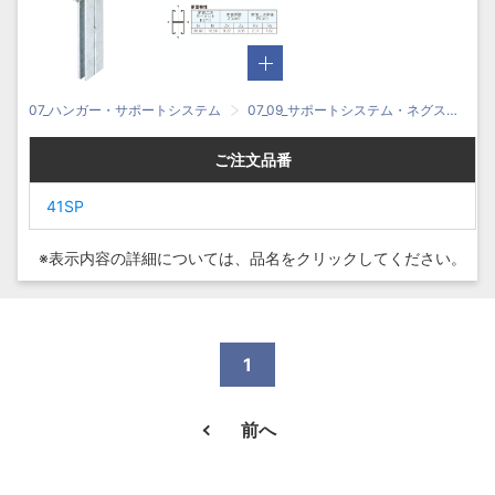
07_ハンガー・サポートシステム
07_09_サポートシステム・ネグストラット
ご注文品番
ご注文品番
ご注文品番
ご注文品番
41SP
41SP
41SP
41SP
※表示内容の詳細については、
品名をクリックしてください。
1
前へ