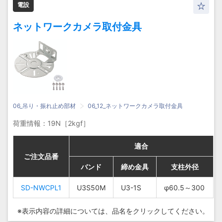
電設
ネットワークカメラ取付金具
06_吊り・振れ止め部材
06_12_ネットワークカメラ取付金具
荷重情報：19N［2kgf］
適合
適合
適合
適合
ご注文品番
ご注文品番
ご注文品番
ご注文品番
バンド
バンド
バンド
バンド
締め金具
締め金具
締め金具
締め金具
支柱外径
支柱外径
支柱外径
支柱外径
SD-
SD-NWCPL1
SD-
SD-NWCPL1
U3S50M
U3S50M
U3-1S
U3-1S
φ60.5～
φ60.5～
φ60.5～300
φ60.5～300
U3S50M
U3S50M
U3-1S
U3-1S
NWCPL1
NWCPL1
300
300
※表示内容の詳細については、
品名をクリックしてください。