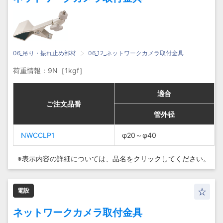
06_吊り・振れ止め部材
06_12_ネットワークカメラ取付金具
荷重情報：9N［1kgf］
適合
適合
適合
適合
ご注文品番
ご注文品番
ご注文品番
ご注文品番
管外径
管外径
管外径
管外径
NWCCLP1
NWCCLP1
φ20～
φ20～
φ20～φ40
φ20～φ40
NWCCLP1
NWCCLP1
φ40
φ40
※表示内容の詳細については、
品名をクリックしてください。
電設
ネットワークカメラ取付金具