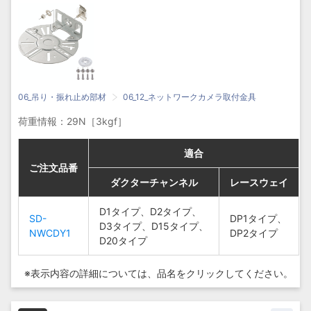
06_吊り・振れ止め部材
06_12_ネットワークカメラ取付金具
荷重情報：29N［3kgf］
適合
適合
適合
適合
ご注文品番
ご注文品番
ご注文品番
ご注文品番
ダクターチャンネル
ダクターチャンネル
ダクターチャンネル
ダクターチャンネル
レースウェイ
レースウェイ
レースウェイ
レースウェイ
D1タイプ、D2タイ
D1タイプ、D2タイプ、
D1タイプ、D2タイ
D1タイプ、D2タイプ、
SD-
SD-
DP1タイプ、
DP1タイプ、
SD-
SD-
プ、D3タイプ、
D3タイプ、D15タイプ、
プ、D3タイプ、
D3タイプ、D15タイプ、
DP1タイプ、
DP1タイプ、
NWCDY1
NWCDY1
DP2タイプ
DP2タイプ
NWCDY1
NWCDY1
D15タイプ、D20タ
D20タイプ
D15タイプ、D20タ
D20タイプ
DP2タイプ
DP2タイプ
イプ
イプ
※表示内容の詳細については、
品名をクリックしてください。