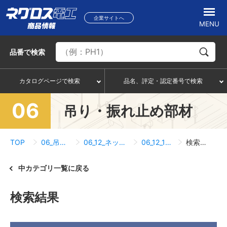
企業サイトへ
MENU
品番
で検索
カタログページで検索
品名、評定・認定番号で検索
06
吊り・振れ止め部材
TOP
06_吊り・振れ止め部材
06_12_ネットワークカメラ取付金具
06_12_12_クリップタイプ
検索結果一覧
中カテゴリ一覧に戻る
検索結果