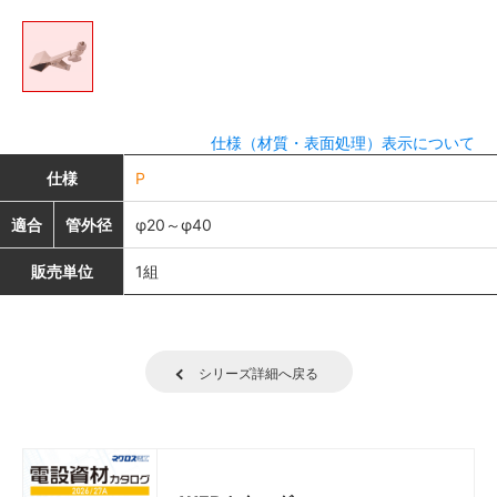
仕様（材質・表面処理）表示について
仕様
P
適合
管外径
φ20～φ40
販売単位
1組
シリーズ詳細へ戻る