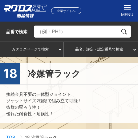
企業サイトへ
MENU
品番
で検索
カタログページで検索
品名、評定・認定番号で検索
18
冷媒管ラック
接続金具不要の一体型ジョイント！
ソケットサイズ2種類で組み立て可能！
抜群の堅ろう性！
優れた耐食性・耐候性！
TOP
18 冷媒管ラック