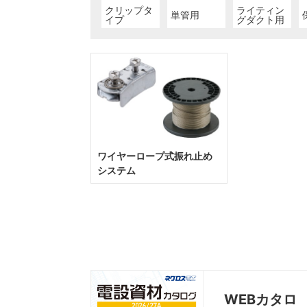
クリップタ
ライティン
単管用
イプ
グダクト用
ワイヤーロープ式振れ止め
システム
WEBカタロ