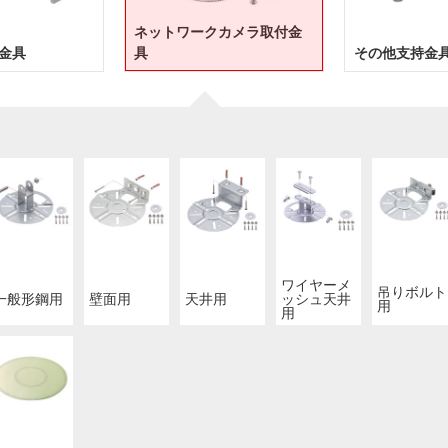
ネットワークカメラ取付金
金具
具
その他支持金
ワイヤーメ
吊りボルト
一般形鋼用
壁面用
天井用
ッシュ天井
用
用