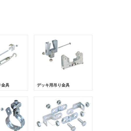
り金具
デッキ用吊り金具