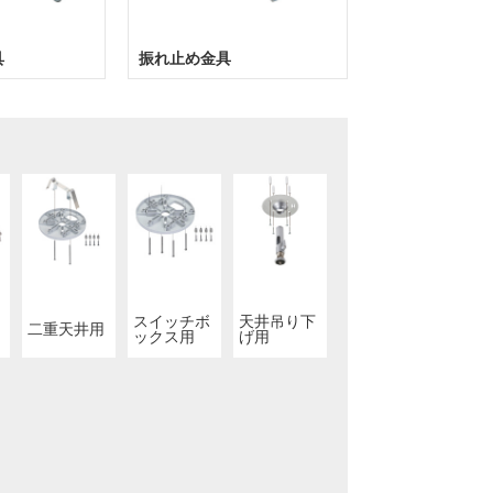
具
振れ止め金具
スイッチボ
天井吊り下
二重天井用
ックス用
げ用