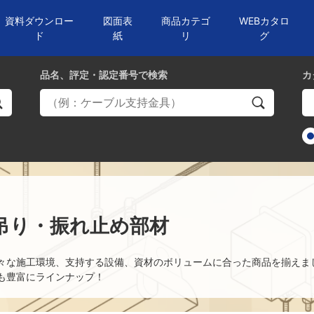
資料ダウンロー
図面表
商品カテゴ
WEBカタロ
ド
紙
リ
グ
品名、評定・認定番号
で検索
カ
吊り・振れ止め部材
々な施工環境、支持する設備、資材のボリュームに合った商品を揃えま
も豊富にラインナップ！