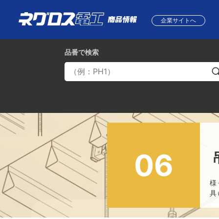
企業サイトへ
品番
で検索
06
様
具