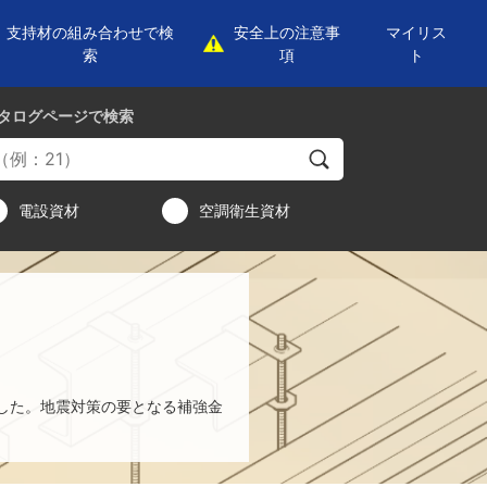
支持材の組み合わせで検
安全上の注意事
マイリス
索
項
ト
タログページ
で検索
電設資材
空調衛生資材
した。地震対策の要となる補強金