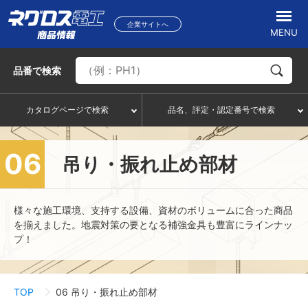
企業サイトへ
MENU
品番
で検索
カタログページで検索
品名、評定・認定番号で検索
06
吊り・振れ止め部材
様々な施工環境、支持する設備、資材のボリュームに合った商品
を揃えました。地震対策の要となる補強金具も豊富にラインナッ
プ！
TOP
06 吊り・振れ止め部材