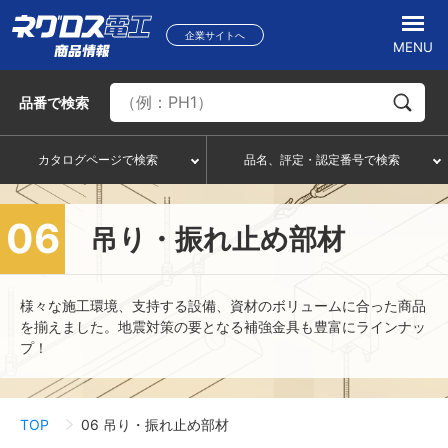
企業サイトへ
MENU
品番
で検索
カタログページで検索
品名、評定・認定番号で検索
06
吊り・振れ止め部材
様々な施工環境、支持する設備、資材のボリュームに合った商品
を揃えました。地震対策の要となる補強金具も豊富にラインナッ
プ！
TOP
06 吊り・振れ止め部材