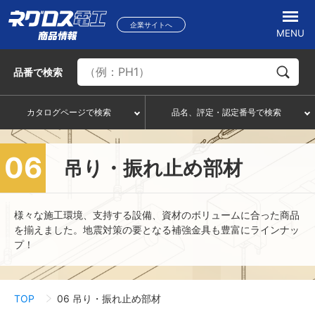
企業サイトへ
MENU
品番
で検索
カタログページで検索
品名、評定・認定番号で検索
06
吊り・振れ止め部材
様々な施工環境、支持する設備、資材のボリュームに合った商品
を揃えました。地震対策の要となる補強金具も豊富にラインナッ
プ！
TOP
06 吊り・振れ止め部材