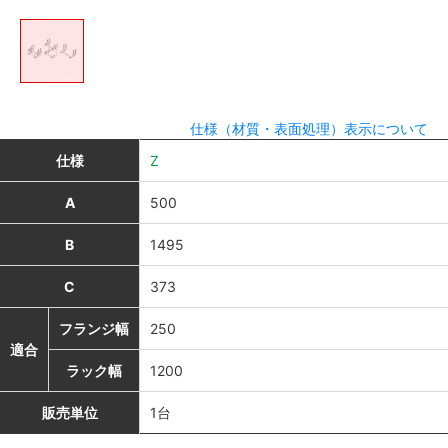
仕様（材質・表面処理）表示について
仕様
Z
A
500
B
1495
C
373
フランジ幅
250
適合
ラック幅
1200
販売単位
1台