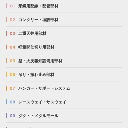
01
形鋼用配線・配管部材
02
コンクリート埋設部材
03
二重天井用部材
04
軽量間仕切り用部材
05
盤・火災報知設備用部材
06
吊り・振れ止め部材
07
ハンガー・サポートシステム
08
レースウェイ・サスウェイ
09
ダクト・メタルモール