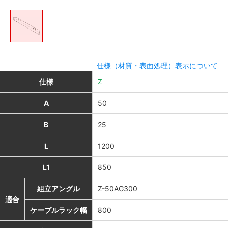
仕様（材質・表面処理）表示について
仕様
Z
A
50
B
25
L
1200
L1
850
組立アングル
Z-50AG300
適合
ケーブルラック幅
800