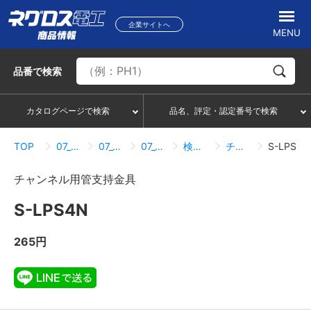
企業サイトへ
MENU
品番
で検索
カタログページで検索
品名、評定・認定番号で検索
TOP
07_ハンガー・サポートシステム
07_05_ダクター配管配線部材
07_05_05_管支持（ルーパーサドル）
検索結果一覧
チャンネル用管支持金具
S-LPS4N
チャンネル用管支持金具
S-LPS4N
265円