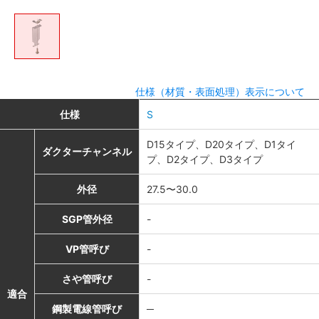
仕様（材質・表面処理）表示について
仕様
S
D15タイプ、D20タイプ、D1タイ
ダクターチャンネル
プ、D2タイプ、D3タイプ
外径
27.5〜30.0
SGP管外径
-
VP管呼び
-
さや管呼び
-
適合
鋼製電線管呼び
─