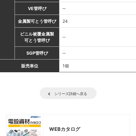
VE管呼び
─
金属製可とう管呼び
24
ビニル被覆金属製
─
可とう管呼び
SGP管呼び
─
販売単位
1個
シリーズ詳細へ戻る
WEBカタログ