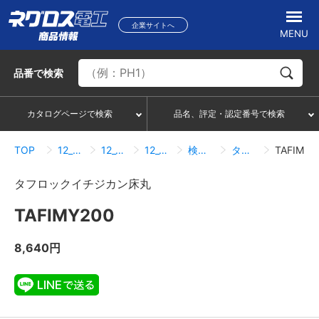
企業サイトへ
MENU
品番
で検索
カタログページで検索
品名、評定・認定番号で検索
TOP
12_貫通部防火措置材
12_01_電気関連小開口用
12_01_01_電気関連小開口用
検索結果一覧
タフロックイチジカン床丸
TAFIMY200
タフロックイチジカン床丸
TAFIMY200
8,640円