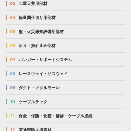
03
二重天井用部材
04
軽量間仕切り用部材
05
盤・火災報知設備用部材
06
吊り・振れ止め部材
07
ハンガー・サポートシステム
08
レースウェイ・サスウェイ
09
ダクト・メタルモール
10
ケーブルラック
11
保全・保護・化粧・補修・ケーブル接続
12
貫通部防火措置材