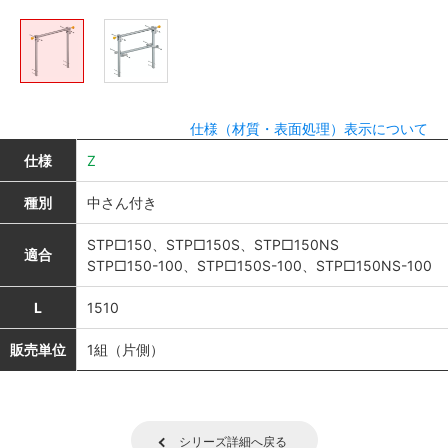
仕様（材質・表面処理）表示について
仕様
Z
種別
中さん付き
STP□150、STP□150S、STP□150NS
適合
STP□150-100、STP□150S-100、STP□150NS-100
L
1510
販売単位
1組（片側）
シリーズ詳細へ戻る