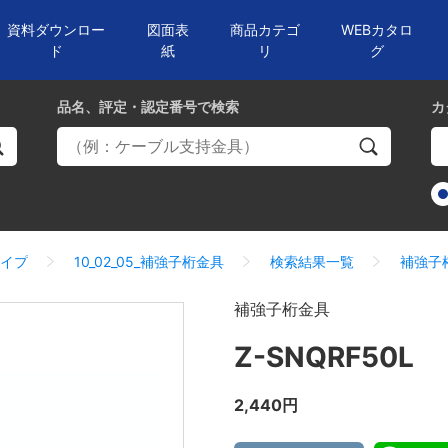
資料ダウンロー
図面表
商品カテゴ
WEBカタロ
ド
紙
リ
グ
品名、評定・認定番号
で検索
カ
タイプ
10_02_05_補強子桁金具
検索結果一覧
補強子
補強子桁金具
Z-SNQRF50L
2,440円