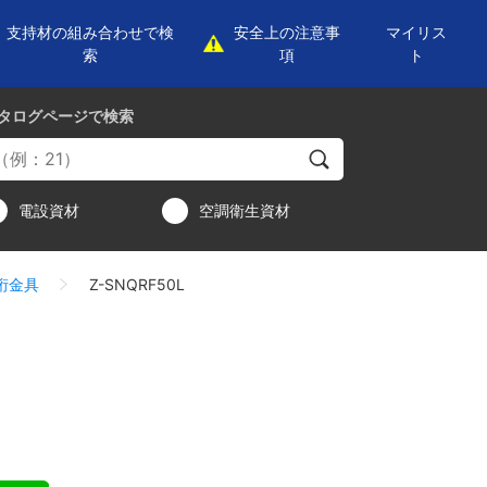
支持材の組み合わせで検
安全上の注意事
マイリス
索
項
ト
タログページ
で検索
電設資材
空調衛生資材
桁金具
Z-SNQRF50L