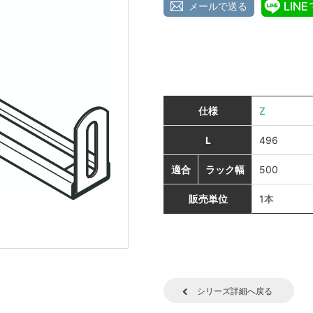
メールで送る
仕様
Z
L
496
適合
ラック幅
500
販売単位
1本
シリーズ詳細へ戻る