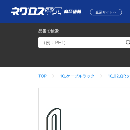
企業サイトへ
品番
で検索
TOP
10_ケーブルラック
10_02_QR