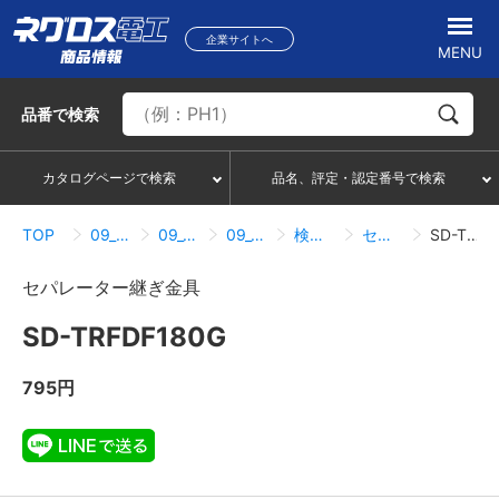
企業サイトへ
MENU
品番
で検索
カタログページで検索
品名、評定・認定番号で検索
TOP
09_ダクト・メタルモール
09_09_鋼製トラフ
09_09_05_セパレーター
検索結果一覧
セパレーター継ぎ金具
SD-TRFDF180G
セパレーター継ぎ金具
SD-TRFDF180G
795円