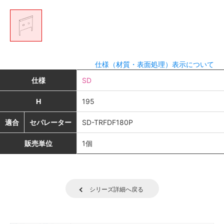
仕様（材質・表面処理）表示について
仕様
SD
H
195
適合
セパレーター
SD-TRFDF180P
販売単位
1個
シリーズ詳細へ戻る