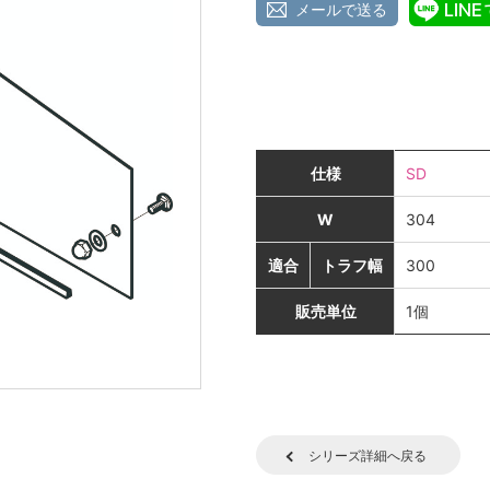
メールで送る
仕様
SD
W
304
適合
トラフ幅
300
販売単位
1個
シリーズ詳細へ戻る