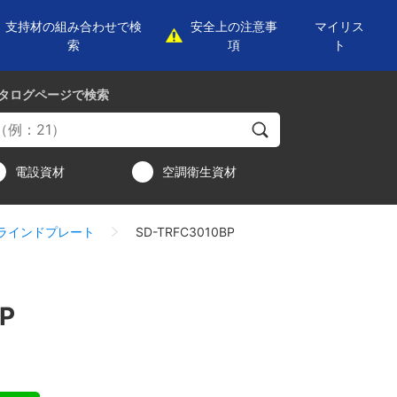
支持材の組み合わせで検
安全上の注意事
マイリス
索
項
ト
タログページ
で検索
電設資材
空調衛生資材
ラインドプレート
SD-TRFC3010BP
P