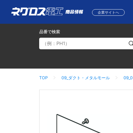
企業サイトへ
品番
で検索
TOP
09_ダクト・メタルモール
09_