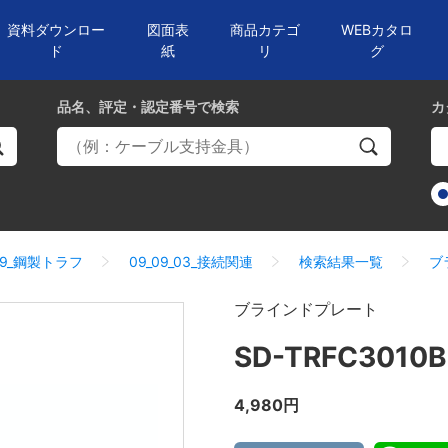
資料ダウンロー
図面表
商品カテゴ
WEBカタロ
ド
紙
リ
グ
品名、評定・認定番号
で検索
カ
09_鋼製トラフ
09_09_03_接続関連
検索結果一覧
ブ
ブラインドプレート
SD-TRFC3010B
4,980円