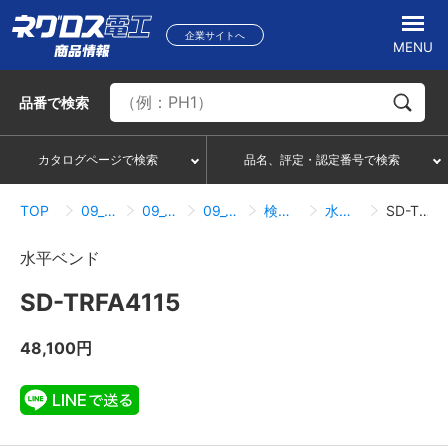
企業サイトへ
MENU
品番
で検索
カタログページで検索
品名、評定・認定番号で検索
TOP
09_ダクト・メタルモール
09_09_鋼製トラフ
09_09_02_分岐・ベンド
検索結果一覧
水平ベンド
SD-TRFA4115
水平ベンド
SD-TRFA4115
48,100円