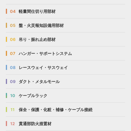
04
軽量間仕切り用部材
05
盤・火災報知設備用部材
06
吊り・振れ止め部材
07
ハンガー・サポートシステム
08
レースウェイ・サスウェイ
09
ダクト・メタルモール
10
ケーブルラック
11
保全・保護・化粧・補修・ケーブル接続
12
貫通部防火措置材