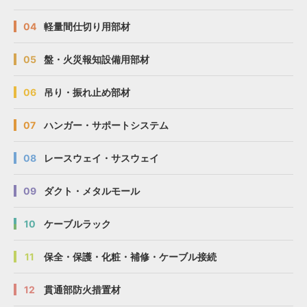
04
軽量間仕切り用部材
05
盤・火災報知設備用部材
06
吊り・振れ止め部材
07
ハンガー・サポートシステム
08
レースウェイ・サスウェイ
09
ダクト・メタルモール
10
ケーブルラック
11
保全・保護・化粧・補修・ケーブル接続
12
貫通部防火措置材