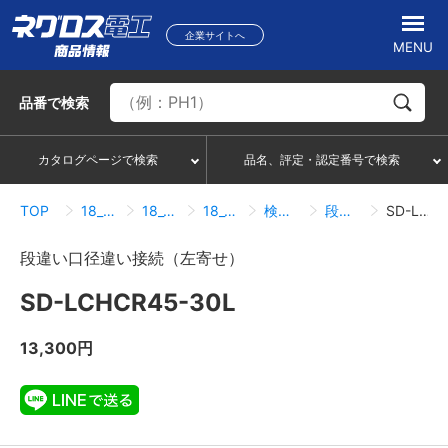
企業サイトへ
MENU
品番
で検索
カタログページで検索
品名、評定・認定番号で検索
TOP
18_冷媒管ラック
18_08_接続・附属品
18_08_01_接続・附属品
検索結果一覧
段違い口径違い接続（左寄せ）
SD-LCHCR45-30L
段違い口径違い接続（左寄せ）
SD-LCHCR45-30L
13,300円