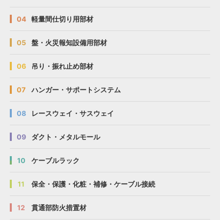
04
軽量間仕切り用部材
05
盤・火災報知設備用部材
06
吊り・振れ止め部材
07
ハンガー・サポートシステム
08
レースウェイ・サスウェイ
09
ダクト・メタルモール
10
ケーブルラック
11
保全・保護・化粧・補修・ケーブル接続
12
貫通部防火措置材