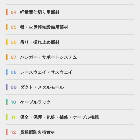
04
軽量間仕切り用部材
05
盤・火災報知設備用部材
06
吊り・振れ止め部材
07
ハンガー・サポートシステム
08
レースウェイ・サスウェイ
09
ダクト・メタルモール
10
ケーブルラック
11
保全・保護・化粧・補修・ケーブル接続
12
貫通部防火措置材