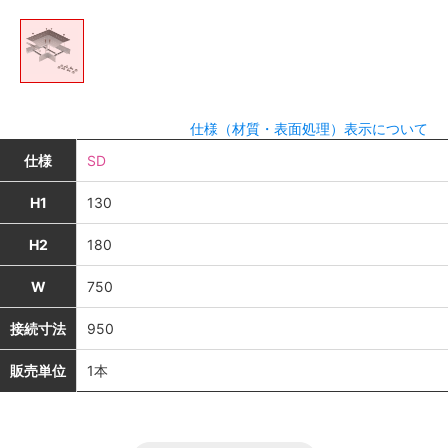
仕様（材質・表面処理）表示について
仕様
SD
H1
130
H2
180
W
750
接続寸法
950
販売単位
1本