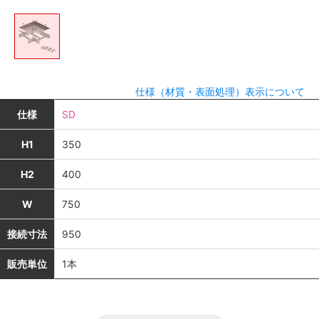
仕様（材質・表面処理）表示について
仕様
SD
H1
350
H2
400
W
750
接続寸法
950
販売単位
1本