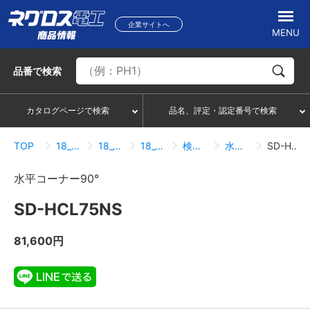
企業サイトへ
MENU
品番
で検索
カタログページで検索
品名、評定・認定番号で検索
TOP
18_冷媒管ラック
18_04_分岐（ノンスリップタイプ）
18_04_01_分岐（ノンスリップタイプ）
検索結果一覧
水平コーナー90°
SD-HCL75NS
水平コーナー90°
SD-HCL75NS
81,600円