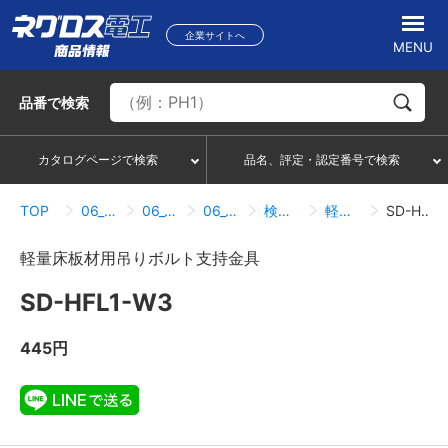
企業サイトへ
MENU
品番
で検索
カタログページで検索
品名、評定・認定番号で検索
TOP
06_吊り・振れ止め部材
06_05_デッキ用吊り金具
06_05_01_フラットデッキ
検索結果一覧
軽量床板材用吊りボルト支持金具
SD-HFL1-W3
軽量床板材用吊りボルト支持金具
SD-HFL1-W3
445円