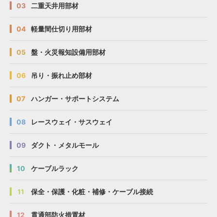
03
二重天井用部材
04
軽量間仕切り用部材
05
盤・火災報知設備用部材
06
吊り・振れ止め部材
07
ハンガー・サポートシステム
08
レースウェイ・サスウェイ
09
ダクト・メタルモール
10
ケーブルラック
11
保全・保護・化粧・補修・ケーブル接続
12
貫通部防火措置材