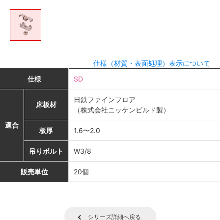
仕様（材質・表面処理）表示について
仕様
SD
日鉄ファインフロア
床板材
（株式会社ニッケンビルド製）
適合
板厚
1.6〜2.0
吊りボルト
W3/8
販売単位
20個
シリーズ詳細へ戻る