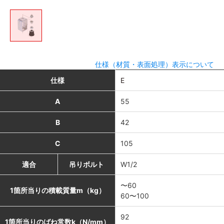
仕様（材質・表面処理）表示について
仕様
E
A
55
B
42
C
105
適合
吊りボルト
W1/2
〜60
1箇所当りの積載質量m（kg）
60〜100
92
1箇所当りのばね常数k（N/mm）