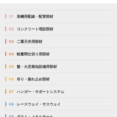
01
形鋼用配線・配管部材
02
コンクリート埋設部材
03
二重天井用部材
04
軽量間仕切り用部材
05
盤・火災報知設備用部材
06
吊り・振れ止め部材
07
ハンガー・サポートシステム
08
レースウェイ・サスウェイ
09
ダクト・メタルモール