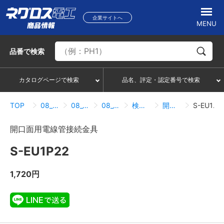
企業サイトへ
MENU
品番
で検索
カタログページで検索
品名、評定・認定番号で検索
TOP
08_レースウェイ・サスウェイ
08_02_サスウェイ
08_02_05_接続関連
検索結果一覧
開口面用電線管接続金具
S-EU1P22
開口面用電線管接続金具
S-EU1P22
1,720円