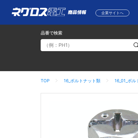
企業サイトへ
品番
で検索
TOP
16_ボルトナット類
16_01_ボル