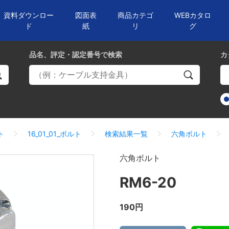
資料ダウンロー
図面表
商品カテゴ
WEBカタロ
ド
紙
リ
グ
品名、評定・認定番号
で検索
カ
ト
16_01_01_ボルト
検索結果一覧
六角ボルト
六角ボルト
RM6-20
190円