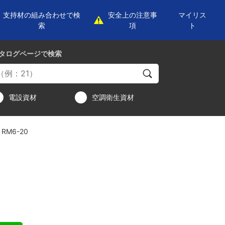
支持材の組み合わせで検
安全上の注意事
マイリス
索
項
ト
タログページ
で検索
電設資材
空調衛生資材
RM6-20