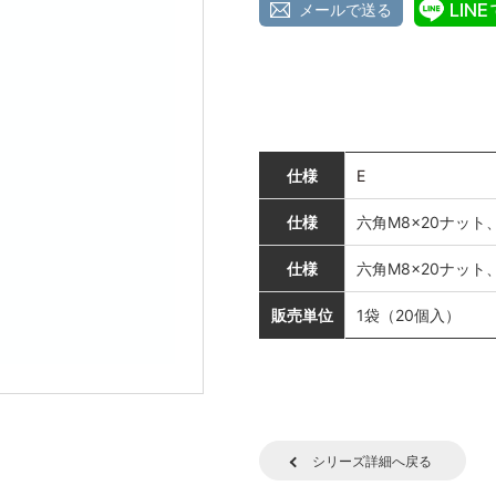
メールで送る
仕様
E
仕様
六角M8×20ナット
仕様
六角M8×20ナット
販売単位
1袋（20個入）
シリーズ詳細へ戻る