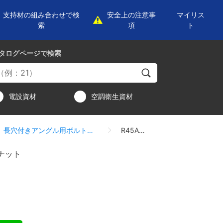
支持材の組み合わせで検
安全上の注意事
マイリス
索
項
ト
タログページ
で検索
電設資材
空調衛生資材
長穴付きアングル用ボルト・ナット
R45A-M8
ナット