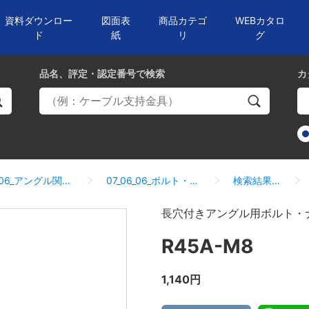
資料ダウンロー
図面表
商品カテゴ
WEBカタロ
ド
紙
リ
グ
品名、評定・認定番号
で検索
カ
07_06_アングル関連部材
07_06_06_ボルト・ナット
検索結果一覧
長穴付きアングル用ボルト・
R45A-M8
1,140円