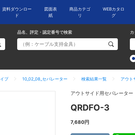
資料ダウンロー
図面表
商品カテゴ
WEBカタロ
ド
紙
リ
グ
品名、評定・認定番号
で検索
カ
タイプ
10_02_08_セパレーター
検索結果一覧
アウト
アウトサイド用セパレーター
QRDFO-3
7,680円