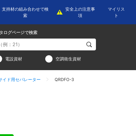
支持材の組み合わせで検
安全上の注意事
マイリス
索
項
ト
タログページ
で検索
電設資材
空調衛生資材
サイド用セパレーター
QRDFO-3