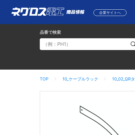
企業サイトへ
品番
で検索
TOP
10_ケーブルラック
10_02_QR