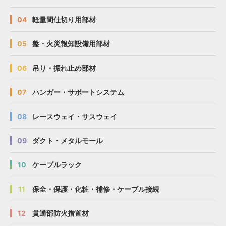
04
軽量間仕切り用部材
05
盤・火災報知設備用部材
06
吊り・振れ止め部材
07
ハンガー・サポートシステム
08
レースウェイ・サスウェイ
09
ダクト・メタルモール
10
ケーブルラック
11
保全・保護・化粧・補修・ケーブル接続
12
貫通部防火措置材