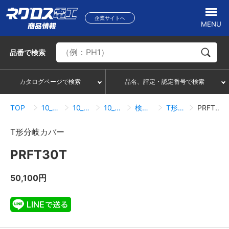
企業サイトへ
MENU
品番
で検索
カタログページで検索
品名、評定・認定番号で検索
TOP
10_ケーブルラック
10_21_PRタイプ
10_21_08_カバー
検索結果一覧
T形分岐カバー
PRFT30T
T形分岐カバー
PRFT30T
50,100円