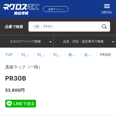
企業サイトへ
MENU
品番
で検索
カタログページで検索
品名、評定・認定番号で検索
TOP
10_ケーブルラック
10_21_PRタイプ
10_21_01_直線
検索結果一覧
直線ラック（一段）
PR30B
直線ラック（一段）
PR30B
53,600円