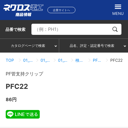
企業サイトへ
MENU
品番
で検索
カタログページで検索
品名、評定・認定番号で検索
TOP
01_形鋼用配線・配管部材
01_01_パイラック
01_01_03_管支持
検索結果一覧
PF管支持クリップ
PFC22
PF管支持クリップ
PFC22
86円