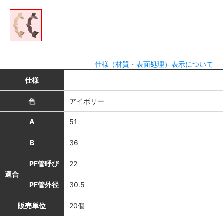
仕様（材質・表面処理）表示について
仕様
色
アイボリー
A
51
B
36
PF管呼び
22
適合
PF管外径
30.5
販売単位
20個