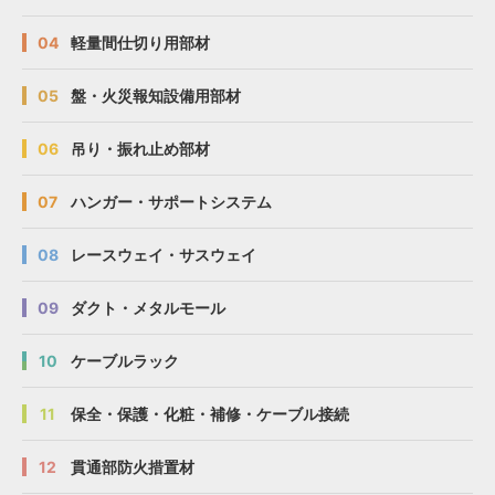
04
軽量間仕切り用部材
05
盤・火災報知設備用部材
06
吊り・振れ止め部材
07
ハンガー・サポートシステム
08
レースウェイ・サスウェイ
09
ダクト・メタルモール
10
ケーブルラック
11
保全・保護・化粧・補修・ケーブル接続
12
貫通部防火措置材