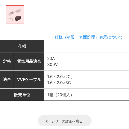
仕様（材質・表面処理）表示について
仕様
20A
定格
電気用品適合
300V
1.6・2.0×2C、
適合
VVFケーブル
1.6・2.0×3C
販売単位
1箱（20個入）
シリーズ詳細へ戻る