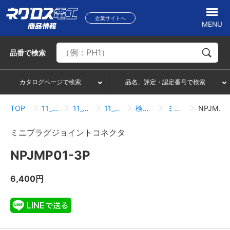
企業サイトへ
MENU
品番
で検索
カタログページで検索
品名、評定・認定番号で検索
TOP
11_保全・保護・化粧・補修・ケーブル接続
11_09_差込コネクタ
11_09_01_差込コネクタ
検索結果一覧
ミニプラグジョイントコネクタ
NPJMP01-3P
ミニプラグジョイントコネクタ
NPJMP01-3P
6,400円