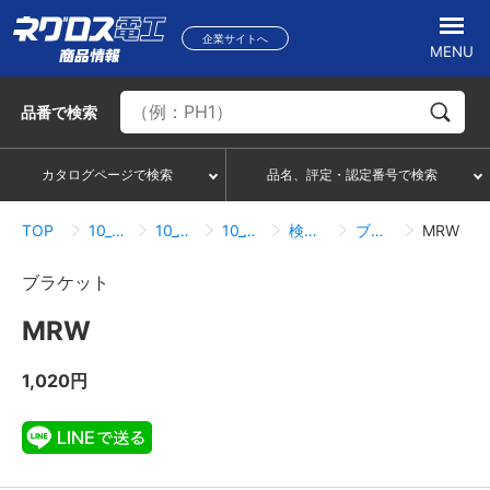
企業サイトへ
MENU
品番
で検索
カタログページで検索
品名、評定・認定番号で検索
TOP
10_ケーブルラック
10_17_MRタイプ
10_17_07_ブラケット・保護ゴム
検索結果一覧
ブラケット
MRW
ブラケット
MRW
1,020円