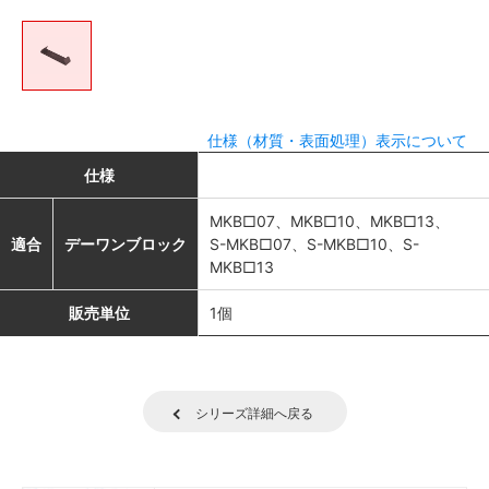
仕様（材質・表面処理）表示について
仕様
MKB□07、MKB□10、MKB□13、
適合
デーワンブロック
S-MKB□07、S-MKB□10、S-
MKB□13
販売単位
1個
シリーズ詳細へ戻る