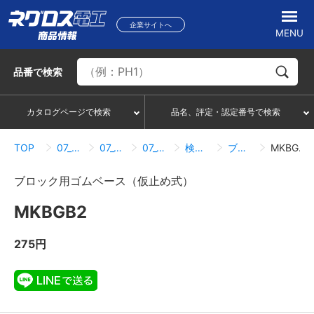
企業サイトへ
MENU
品番
で検索
カタログページで検索
品名、評定・認定番号で検索
TOP
07_ハンガー・サポートシステム
07_04_基礎ブロック
07_04_11_各ブロック用ゴムベース
検索結果一覧
ブロック用ゴムベース（仮止め式）
MKBGB2
ブロック用ゴムベース（仮止め式）
MKBGB2
275円