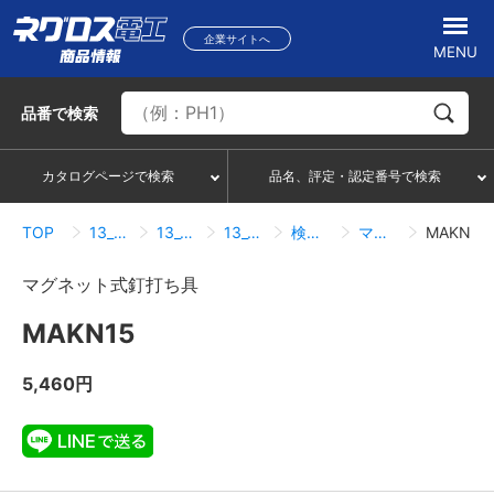
企業サイトへ
MENU
品番
で検索
カタログページで検索
品名、評定・認定番号で検索
TOP
13_工具・検電器
13_08_アイデア工具・他
13_08_01_アイデア工具・他
検索結果一覧
マグネット式釘打ち具
MAKN15
マグネット式釘打ち具
MAKN15
5,460円