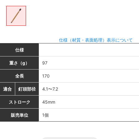
仕様（材質・表面処理）表示について
仕様
重さ（g）
97
全長
170
適合
釘頭部径
4.1〜7.2
ストローク
45mm
販売単位
1個