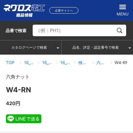
企業サイトへ
MENU
品番
で検索
カタログページで検索
品名、評定・認定番号で検索
TOP
16_ボルトナット類
16_05_ナット
16_05_01_ナット
検索結果一覧
六角ナット
W4-RN
六角ナット
W4-RN
420円