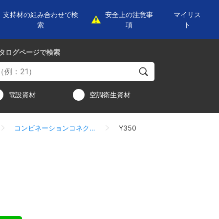
支持材の組み合わせで検
安全上の注意事
マイリス
索
項
ト
タログページ
で検索
電設資材
空調衛生資材
コンビネーションコネクター
Y350