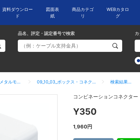
資料ダウンロー
図面表
商品カテゴ
WEBカタロ
ド
紙
リ
グ
品名、評定・認定番号
で検索
カ
09_10_メタルモール
09_10_03_ボックス・コネクター
検索結果一覧
コンビネーションコネクター
Y350
1,960円