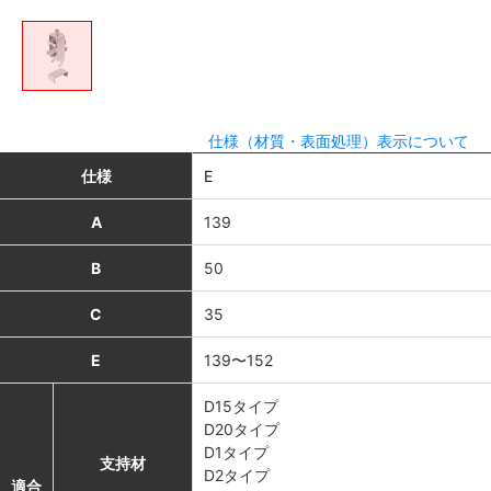
仕様（材質・表面処理）表示について
仕様
E
A
139
B
50
C
35
E
139〜152
D15タイプ
D20タイプ
D1タイプ
支持材
D2タイプ
適合