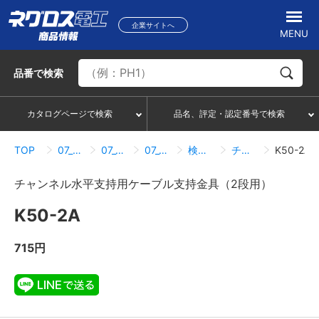
企業サイトへ
MENU
品番
で検索
カタログページで検索
品名、評定・認定番号で検索
TOP
07_ハンガー・サポートシステム
07_05_ダクター配管配線部材
07_05_08_ケーブル支持（チャンネル用ケーブル支持金具）
検索結果一覧
チャンネル水平支持用ケーブル支持金具（2段用）
K50-2A
チャンネル水平支持用ケーブル支持金具（2段用）
K50-2A
715円