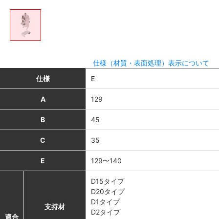
仕様（材質・表面処理）表示について
仕様
E
A
129
B
45
C
35
E
129〜140
D15タイプ
D20タイプ
D1タイプ
支持材
D2タイプ
適合