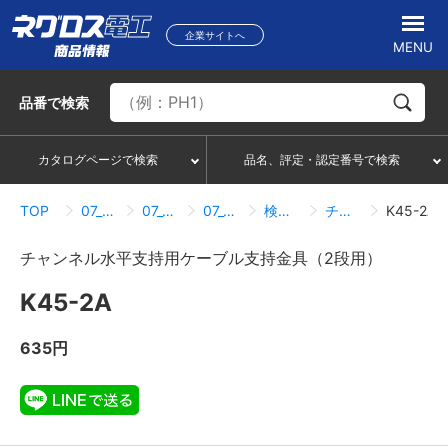
企業サイトへ
MENU
品番
で検索
カタログページで検索
品名、評定・認定番号で検索
TOP
07_ハンガー・サポートシステム
07_05_ダクター配管配線部材
07_05_08_ケーブル支持（チャンネル用ケーブル支持金具）
検索結果一覧
チャンネル水平支持用ケーブル支持金具（2段用）
K45-2A
チャンネル水平支持用ケーブル支持金具（2段用）
K45-2A
635円