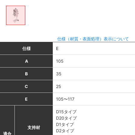
仕様（材質・表面処理）表示について
仕様
E
A
105
B
35
C
25
E
105〜117
D15タイプ
D20タイプ
D1タイプ
支持材
D2タイプ
適合