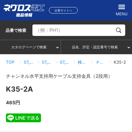
企業サイトへ
MENU
品番
で検索
カタログページで検索
品名、評定・認定番号で検索
TOP
07_ハンガー・サポートシステム
07_05_ダクター配管配線部材
07_05_08_ケーブル支持（チャンネル用ケーブル支持金具）
検索結果一覧
チャンネル水平支持用ケーブル支持金具（2段用）
K35-2A
チャンネル水平支持用ケーブル支持金具（2段用）
K35-2A
465円