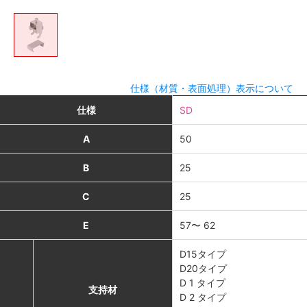
仕様（材質・表面処理）表示について
仕様
SD
A
50
B
25
C
25
E
57〜 62
D15タイプ
D20タイプ
D 1 タイプ
支持材
D 2 タイプ