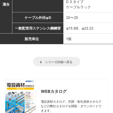
D 3 タイプ
適合
ケーブルラック
ケーブル外径φD
20〜25
一般配管用ステンレス鋼鋼管
φ15.88、φ22.22
販売単位
1個
シリーズ詳細へ戻る
WEBカタログ
電設資材カタログ、空調・衛生資材カタログ
などの弊社カタログを閲覧・ダウンロードで
きます。