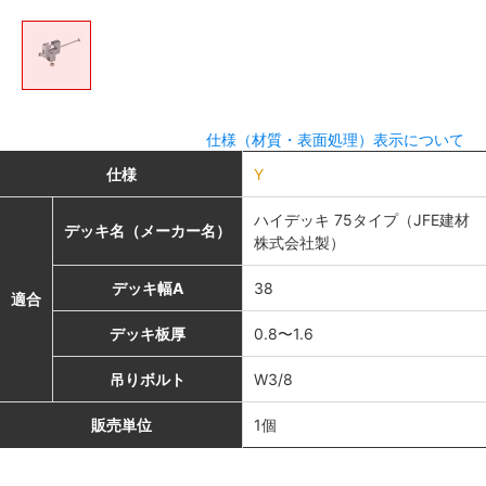
仕様（材質・表面処理）表示について
仕様
Y
ハイデッキ 75タイプ（JFE建材
デッキ名（メーカー名）
株式会社製）
デッキ幅A
38
適合
デッキ板厚
0.8〜1.6
吊りボルト
W3/8
販売単位
1個