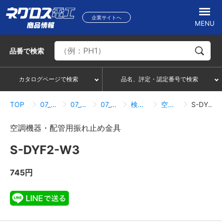
企業サイトへ
MENU
品番
で検索
カタログページで検索
品名、評定・認定番号で検索
TOP
07_ハンガー・サポートシステム
07_02_ダクター吊り
07_02_04_振れ止め金具
検索結果一覧
空調機器・配管用振れ止め金具
S-DYF2-W3
空調機器・配管用振れ止め金具
S-DYF2-W3
745円