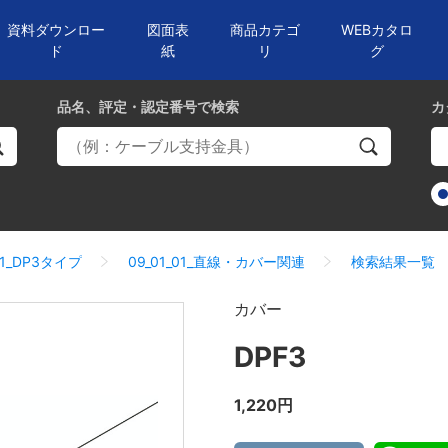
資料ダウンロー
図面表
商品カテゴ
WEBカタロ
ド
紙
リ
グ
品名、評定・認定番号
で検索
カ
01_DP3タイプ
09_01_01_直線・カバー関連
検索結果一覧
カバー
DPF3
1,220円